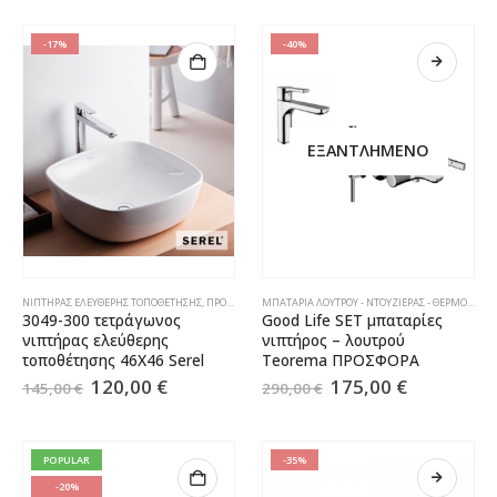
-17%
-40%
ΕΞΑΝΤΛΗΜΈΝΟ
ΝΙΠΤΉΡΑΣ ΕΛΕΎΘΕΡΗΣ ΤΟΠΟΘΈΤΗΣΗΣ
,
ΠΡΟΣΦΟΡΈΣ
ΜΠΑΤΑΡΊΑ ΛΟΥΤΡΟΎ - ΝΤΟΥΖΙΈΡΑΣ - ΘΕΡΜΟΣΤΑΤΙΚΈΣ ΜΠΑΤΑΡΊΕΣ
3049-300 τετράγωνος
Good Life SET μπαταρίες
νιπτήρας ελεύθερης
νιπτήρος – λουτρού
τοποθέτησης 46Χ46 Serel
Teorema ΠΡΟΣΦΟΡΑ
120,00
€
175,00
€
145,00
€
290,00
€
POPULAR
-35%
-20%