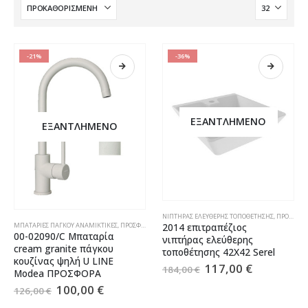
-21%
-36%
ΕΞΑΝΤΛΗΜΈΝΟ
ΕΞΑΝΤΛΗΜΈΝΟ
ΝΙΠΤΉΡΑΣ ΕΛΕΎΘΕΡΗΣ ΤΟΠΟΘΈΤΗΣΗΣ
,
ΠΡΟΣΦΟΡΈΣ
ΜΠΑΤΑΡΊΕΣ ΠΆΓΚΟΥ ΑΝΑΜΙΚΤΙΚΈΣ
,
ΠΡΟΣΦΟΡΈΣ
2014 επιτραπέζιος
00-02090/C Mπαταρία
νιπτήρας ελεύθερης
cream granite πάγκου
τοποθέτησης 42Χ42 Serel
κουζίνας ψηλή U LINE
117,00
€
184,00
€
Modea ΠΡΟΣΦΟΡΑ
100,00
€
126,00
€