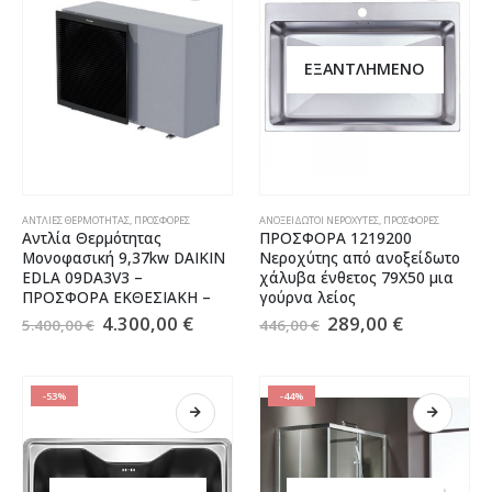
ΕΞΑΝΤΛΗΜΈΝΟ
ΑΝΤΛΊΕΣ ΘΕΡΜΌΤΗΤΑΣ
,
ΠΡΟΣΦΟΡΈΣ
ΑΝΟΞΕΊΔΩΤΟΙ ΝΕΡΟΧΎΤΕΣ
,
ΠΡΟΣΦΟΡΈΣ
Αντλία Θερμότητας
ΠΡΟΣΦΟΡΑ 1219200
Μονοφασική 9,37kw DAIKIN
Νεροχύτης από ανοξείδωτο
EDLA 09DA3V3 –
χάλυβα ένθετος 79Χ50 μια
ΠΡΟΣΦΟΡΑ ΕΚΘΕΣΙΑΚΗ –
γούρνα λείος
4.300,00
€
289,00
€
5.400,00
€
446,00
€
-53%
-44%