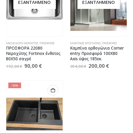
ΕΞΑΝΤΛΗΜΈΝΟ
ΕΞΑΝΤΛΗΜΈΝΟ
ΑΝΟΞΕΊΔΩΤΟΙ ΝΕΡΟΧΎΤΕΣ
,
ΠΡΟΣΦΟΡΈΣ
ΚΑΜΠΊΝΕΣ ΝΤΟΥΖΙΈΡΑΣ
,
ΠΡΟΣΦΟΡΈΣ
ΠΡΟΣΦΟΡΑ 22080
Καμπίνα ορθογώνια Corner
Νεροχύτης Fortinox ένθετος
entry Προσφορά 100Χ80
80Χ50 σαγρέ
Axis ύψος 185εκ.
90,00
€
200,00
€
192,00
€
354,00
€
-32%