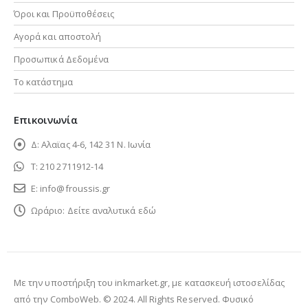
Όροι και Προϋποθέσεις
Αγορά και αποστολή
Προσωπικά Δεδομένα
Το κατάστημα
Επικοινωνία
Δ:
Αλαϊας 4-6, 142 31 Ν. Ιωνία
Τ:
210 2711912-14
Ε:
info@froussis.gr
Ωράριο:
Δείτε αναλυτικά εδώ
Με την υποστήριξη του inkmarket.gr, με
κατασκευή ιστοσελίδας
από την ComboWeb
. © 2024. All Rights Reserved. Φυσικό